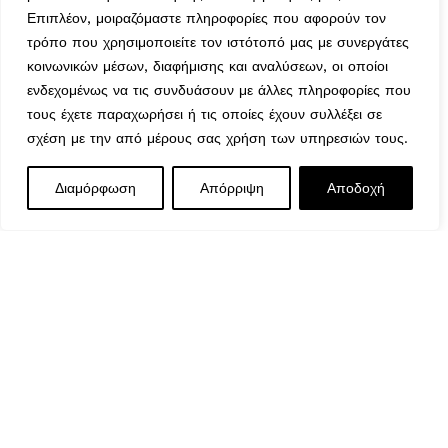
Επιπλέον, μοιραζόμαστε πληροφορίες που αφορούν τον
Τρόποι Αποστολής
τρόπο που χρησιμοποιείτε τον ιστότοπό μας με συνεργάτες
Μέθοδοι Πληρωμής
κοινωνικών μέσων, διαφήμισης και αναλύσεων, οι οποίοι
Πολιτική Επιστροφών
ενδεχομένως να τις συνδυάσουν με άλλες πληροφορίες που
Ασφάλεια Συναλλαγών
τους έχετε παραχωρήσει ή τις οποίες έχουν συλλέξει σε
Όροι & Προϋποθέσεις
σχέση με την από μέρους σας χρήση των υπηρεσιών τους.
Αναζήτηση Αποστολής
Ωράριο Λειτουργίας
Διαμόρφωση
Απόρριψη
Αποδοχή
Δευτέρα : 9:00-14:30
Τρίτη : 9:00-14:30, 18:00-21:00
Τετάρτη : 9:00-14:30
Πέμπτη : 9:00-14:30, 18:00-21:00
Παρασκευή : 9:00-14:30, 18:00-21:00
Σάββατο : 9:00-14:30
Κυριακή : Κλειστά
© 2026 GATE GROUP – All rights reserved. Κατασκεύαστηκε
από την
GATE Digital
Αριθμός ΓΕΜΗ. : 122773327000
Αυτός ο ιστότοπος συμμορφώνεται με τον GDPR και