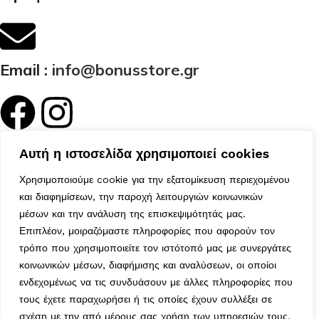
Email :
info@bonusstore.gr
Κατηγορίες
Αυτή η ιστοσελίδα χρησιμοποιεί cookies
Ποιοί Είμαστε
Προϊόντα
Χρησιμοποιούμε cookie για την εξατομίκευση περιεχομένου
Επικοινωνία
και διαφημίσεων, την παροχή λειτουργιών κοινωνικών
Ο Λογαριασμός μου
μέσων και την ανάλυση της επισκεψιμότητάς μας.
Επιπλέον, μοιραζόμαστε πληροφορίες που αφορούν τον
Το Καλάθι μου
τρόπο που χρησιμοποιείτε τον ιστότοπό μας με συνεργάτες
Τα Αγαπημένα μου
Χρήσιμα
κοινωνικών μέσων, διαφήμισης και αναλύσεων, οι οποίοι
ενδεχομένως να τις συνδυάσουν με άλλες πληροφορίες που
Τρόποι Αποστολής
τους έχετε παραχωρήσει ή τις οποίες έχουν συλλέξει σε
Μέθοδοι Πληρωμής
σχέση με την από μέρους σας χρήση των υπηρεσιών τους.