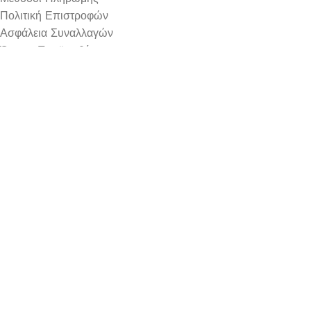
Πολιτική Επιστροφών
Ασφάλεια Συναλλαγών
Όροι & Προϋποθέσεις
Αναζήτηση Αποστολής
Ωράριο Λειτουργίας
Δευτέρα : 9:00-14:30
Τρίτη : 9:00-14:30, 18:00-21:00
Τετάρτη : 9:00-14:30
Πέμπτη : 9:00-14:30, 18:00-21:00
Παρασκευή : 9:00-14:30, 18:00-21:00
Σάββατο : 9:00-14:30
Κυριακή : Κλειστά
© 2026 GATE GROUP – All rights reserved. Κατασκεύαστηκ
Αριθμός ΓΕΜΗ. : 122773327000
Αυτός ο ιστότοπος συμμορφώνεται με τον GDPR και χρησιμοπο
ΤΕΧΝΗΤΟ ΤΣΑΜΠΙ ΣΤΑΦΥΛΙ ΚΟΚΚΙΝΟ – Υ23cm