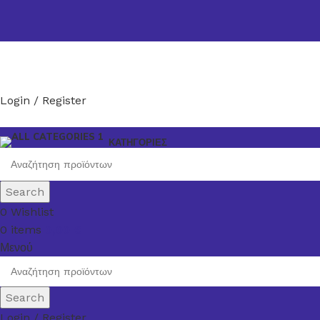
Login / Register
ΚΑΤΗΓΟΡΙΕΣ
Search
0
Wishlist
0
items
0,00
€
Μενού
Search
Login / Register