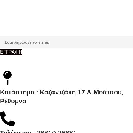
Εγγραφή
Κάντε εγγραφή και κερδίστε 5% έκπτωση στην πρώτη σας
παραγγελία.
ΕΓΓΡΑΦΗ
Κατάστημα : Καζαντζάκη 17 & Μοάτσου,
Ρέθυμνο
Τηλέφωνο :
28310 26881