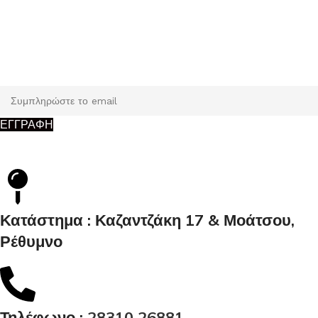
Εγγραφή
Κάντε εγγραφή και κερδίστε 5% έκπτωση στην πρώτη σας
παραγγελία.
ΕΓΓΡΑΦΗ
Κατάστημα : Καζαντζάκη 17 & Μοάτσου,
Ρέθυμνο
Τηλέφωνο :
28310 26881