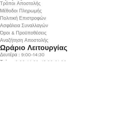
Τρόποι Αποστολής
Μέθοδοι Πληρωμής
Πολιτική Επιστροφών
Ασφάλεια Συναλλαγών
Όροι & Προϋποθέσεις
Αναζήτηση Αποστολής
Ωράριο Λειτουργίας
Δευτέρα : 9:00-14:30
Τρίτη : 9:00-14:30, 18:00-21:00
Τετάρτη : 9:00-14:30
Πέμπτη : 9:00-14:30, 18:00-21:00
Παρασκευή : 9:00-14:30, 18:00-21:00
Σάββατο : 9:00-14:30
Κυριακή : Κλειστά
© 2026 GATE GROUP – All rights reserved. Κατασκεύαστηκε
από την
GATE Digital
Αριθμός ΓΕΜΗ. : 122773327000
Αυτός ο ιστότοπος συμμορφώνεται με τον GDPR και