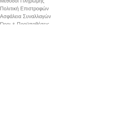
Μέθοδοι Πληρωμής
Πολιτική Επιστροφών
Ασφάλεια Συναλλαγών
Όροι & Προϋποθέσεις
Αναζήτηση Αποστολής
Ωράριο Λειτουργίας
Δευτέρα : 9:00-14:30
Τρίτη : 9:00-14:30, 18:00-21:00
Τετάρτη : 9:00-14:30
Πέμπτη : 9:00-14:30, 18:00-21:00
Παρασκευή : 9:00-14:30, 18:00-21:00
Σάββατο : 9:00-14:30
Κυριακή : Κλειστά
© 2026 GATE GROUP – All rights reserved. Κατασκεύαστηκ
Αριθμός ΓΕΜΗ. : 122773327000
Αυτός ο ιστότοπος συμμορφώνεται με τον GDPR και χρησιμοπο