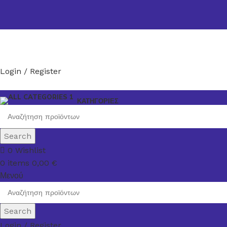
Login / Register
ΚΑΤΗΓΟΡΙΕΣ
Search
0
Wishlist
0
items
0,00
€
Μενού
Search
Login / Register