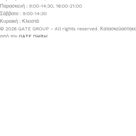
Παρασκευή : 9:00-14:30, 18:00-21:00
Σάββατο : 9:00-14:30
Κυριακή : Κλειστά
© 2026 GATE GROUP – All rights reserved. Κατασκεύαστηκε
από την
GATE Digital
Αριθμός ΓΕΜΗ. : 122773327000
Αυτός ο ιστότοπος συμμορφώνεται με τον GDPR και
χρησιμοποιεί το Google Analytics για τη συλλογή μη-
προσωπικών δεδομένων με σκοπό τη βελτίωση της εμπειρίας
χρήσης.
ΧΡΙΣΤ/ΚΗ ΓΙΡΛΑΝΤΑ 12″ ΠΡΑΣΙΝΗ ΜΕ
ΚΟΥΚΟΥΝΑΡΙΑ
19,90
€