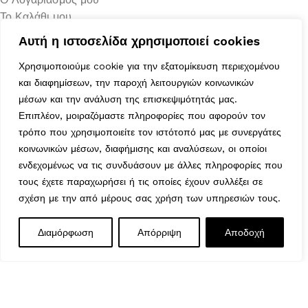
Το Καλάθι μου
Τα Αγαπημένα μου
Αυτή η ιστοσελίδα χρησιμοποιεί cookies
Χρήσιμα
Χρησιμοποιούμε cookie για την εξατομίκευση περιεχομένου
Τρόποι Αποστολής
και διαφημίσεων, την παροχή λειτουργιών κοινωνικών
Μέθοδοι Πληρωμής
μέσων και την ανάλυση της επισκεψιμότητάς μας.
Πολιτική Επιστροφών
Επιπλέον, μοιραζόμαστε πληροφορίες που αφορούν τον
Ασφάλεια Συναλλαγών
τρόπο που χρησιμοποιείτε τον ιστότοπό μας με συνεργάτες
Όροι & Προϋποθέσεις
κοινωνικών μέσων, διαφήμισης και αναλύσεων, οι οποίοι
Αναζήτηση Αποστολής
ενδεχομένως να τις συνδυάσουν με άλλες πληροφορίες που
Ωράριο Λειτουργίας
τους έχετε παραχωρήσει ή τις οποίες έχουν συλλέξει σε
Δευτέρα : 9:00-14:30
σχέση με την από μέρους σας χρήση των υπηρεσιών τους.
Τρίτη : 9:00-14:30, 18:00-21:00
Τετάρτη : 9:00-14:30
Διαμόρφωση
Απόρριψη
Αποδοχή
Πέμπτη : 9:00-14:30, 18:00-21:00
Παρασκευή : 9:00-14:30, 18:00-21:00
Σάββατο : 9:00-14:30
Κυριακή : Κλειστά
© 2026 GATE GROUP – All rights reserved. Κατασκεύαστηκε