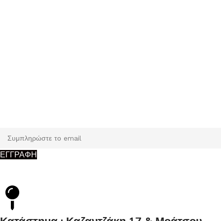
Εγγραφή
Κάντε εγγραφή και κερδίστε 5% έκπτωση στην πρώτη σας
παραγγελία.
ΕΓΓΡΑΦΗ
Κατάστημα : Καζαντζάκη 17 & Μοάτσου,