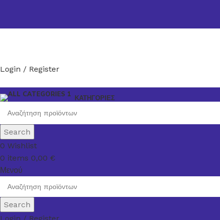
Login / Register
ΚΑΤΗΓΟΡΙΕΣ
Search
0
Wishlist
0
items
0,00
€
Μενού
Search
Login / Register