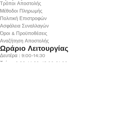
Τρόποι Αποστολής
Μέθοδοι Πληρωμής
Πολιτική Επιστροφών
Ασφάλεια Συναλλαγών
Όροι & Προϋποθέσεις
Αναζήτηση Αποστολής
Ωράριο Λειτουργίας
Δευτέρα : 9:00-14:30
Τρίτη : 9:00-14:30, 18:00-21:00
Τετάρτη : 9:00-14:30
Πέμπτη : 9:00-14:30, 18:00-21:00
Παρασκευή : 9:00-14:30, 18:00-21:00
Σάββατο : 9:00-14:30
Κυριακή : Κλειστά
© 2026 GATE GROUP – All rights reserved. Κατασκεύαστηκε
από την
GATE Digital
Αριθμός ΓΕΜΗ. : 122773327000
Αυτός ο ιστότοπος συμμορφώνεται με τον GDPR και