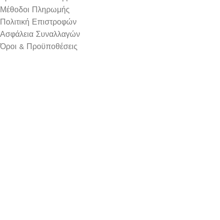
Μέθοδοι Πληρωμής
Πολιτική Επιστροφών
Ασφάλεια Συναλλαγών
Όροι & Προϋποθέσεις
Αναζήτηση Αποστολής
Ωράριο Λειτουργίας
Δευτέρα : 9:00-14:30
Τρίτη : 9:00-14:30, 18:00-21:00
Τετάρτη : 9:00-14:30
Πέμπτη : 9:00-14:30, 18:00-21:00
Παρασκευή : 9:00-14:30, 18:00-21:00
Σάββατο : 9:00-14:30
Κυριακή : Κλειστά
© 2026 GATE GROUP – All rights reserved. Κατασκεύαστηκ
Αριθμός ΓΕΜΗ. : 122773327000
Αυτός ο ιστότοπος συμμορφώνεται με τον GDPR και χρησιμοπο