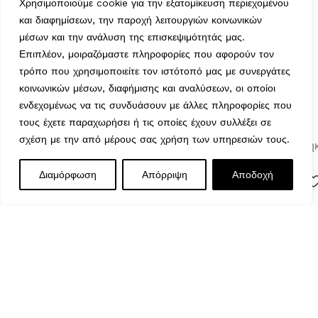
Χρησιμοποιούμε cookie για την εξατομίκευση περιεχομένου
Τετάρτη : 9:00-14:30
και διαφημίσεων, την παροχή λειτουργιών κοινωνικών
Πέμπτη : 9:00-14:30, 18:00-21:00
μέσων και την ανάλυση της επισκεψιμότητάς μας.
Παρασκευή : 9:00-14:30, 18:00-21:00
Επιπλέον, μοιραζόμαστε πληροφορίες που αφορούν τον
Σάββατο : 9:00-14:30
τρόπο που χρησιμοποιείτε τον ιστότοπό μας με συνεργάτες
Κυριακή : Κλειστά
κοινωνικών μέσων, διαφήμισης και αναλύσεων, οι οποίοι
ενδεχομένως να τις συνδυάσουν με άλλες πληροφορίες που
τους έχετε παραχωρήσει ή τις οποίες έχουν συλλέξει σε
σχέση με την από μέρους σας χρήση των υπηρεσιών τους.
© 2026 GATE GROUP – All rights reserved. Κατασκεύαστη
από την
GATE Digital
Πολυθρόνα
SELECT
ΑΓΟΡΆ
Διαμόρφωση
Απόρριψη
Αποδοχή
0
Αριθμός ΓΕΜΗ. : 122773327000
μεταλλική-
42,90
€
OPTIONS
ΤΏΡΑ
πολυπροπυλένιο
Μενού
Wishlist
Καλάθι
Αυτός ο ιστότοπος συμμορφώνεται με τον GDPR και
χρησιμοποιεί το Google Analytics για τη συλλογή μη-
προσωπικών δεδομένων με σκοπό τη βελτίωση της εμπειρία
χρήσης.