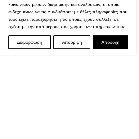
Όροι & Προϋποθέσεις
κοινωνικών μέσων, διαφήμισης και αναλύσεων, οι οποίοι
Αναζήτηση Αποστολής
ενδεχομένως να τις συνδυάσουν με άλλες πληροφορίες που
τους έχετε παραχωρήσει ή τις οποίες έχουν συλλέξει σε
σχέση με την από μέρους σας χρήση των υπηρεσιών τους.
Ωράριο Λειτουργίας
ΒΑΣΗ ΟΜΠΡΕΛΑΣ
Διαμόρφωση
Απόρριψη
Αποδοχή
Δευτέρα : 9:00-14:30
0
74,90
€
Εξαντλημένο
ΤΣΙΜΕΝΤΕΝΙΑ ΓΚΡΙ
Τρίτη : 9:00-14:30, 18:00-21:00
Μενού
Wishlist
Καλάθι
Τετάρτη : 9:00-14:30
Πέμπτη : 9:00-14:30, 18:00-21:00
Παρασκευή : 9:00-14:30, 18:00-21:00
Σάββατο : 9:00-14:30
Κυριακή : Κλειστά
© 2026 GATE GROUP – All rights reserved. Κατασκεύαστη
από την
GATE Digital
Αριθμός ΓΕΜΗ. : 122773327000